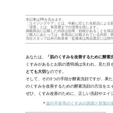
本記事はPRを含みます。
「エイジングケア」とは、年齢に応じた化粧品による
「浸透」とは、角質層までの浸透を指します。
掲載商品に記載した内容は効果・効能があることを保
ご購入にあたっては、各商品に記載されている内容・
当社スタッフ以外の執筆者・監修者は商品選定には関
あなたは、
「肌のくすみを改善するために酵素
くすみがあるとお肌の透明感は失われ、見た目
とても大切
なのです。
そして、その1つの手段が酵素洗顔ですが、果
のくすみを改善するための酵素洗顔の方法をエ
ぜひ、くすみ改善のために、正しい洗顔やエイ
＊
血行不良等のくすみの原因と対策の