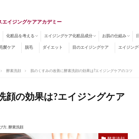
スエイジングケアアカデミー
化粧品を考える
エイジングケア化粧品成分
お肌の仕組み
毛髪ケア
脱毛
ダイエット
目のエイジングケア
エイジング
ドライ肌
クマ
のたるみ
線
メージ
お肌悩み
エイジングケア化粧品
化粧水
美容液
保湿クリーム
酵素洗顔
ハンドクリーム
フェイスマスク
ほうれい線化粧品
コラーゲン化粧品
メイク化粧品
洗顔・クレンジング
オールインワン化粧品
その他の化粧品
エイジングケア化粧品(成分)
セラミド
ネオダーミル
プロテオグリカン
ビタミンC誘導体
コラーゲン
その他の化粧品成分
エイジング
ターンオーバー
皮下組織
表皮
真皮
表皮常在菌
女性ホルモン
その他
酵素洗顔
肌のくすみの改善に酵素洗顔の効果は?エイジングケアのコツ
洗顔の効果は?エイジングケア
び方
,
酵素洗顔
酵素洗顔