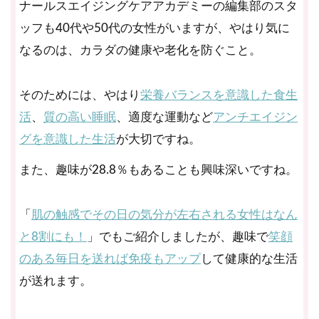
ナールスエイジングケアアカデミーの編集部のスタ
ッフも40代や50代の女性がいますが、やはり気に
なるのは、カラダの健康や老化を防ぐこと。
そのためには、やはり
栄養バランスを意識した食生
活
、
質の高い睡眠
、適度な運動など
アンチエイジン
グを意識した生活
が大切ですね。
また、趣味が28.8％もあることも興味深いですね。
「
肌の触感でその日の気分が左右される女性はなん
と8割にも！
」でもご紹介しましたが、趣味で
笑顔
のある毎日を送れば免疫もアップ
して健康的な生活
が送れます。