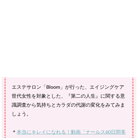
せん。
40代、50代になると子育てが一段落したり、キャ
リアのゴールが近づくため、「第二の人生」をどう
過ごしていくかを考え始める女性が多いのではない
でしょうか。
エステサロン「Bloom」が行った、エイジングケア
世代女性を対象とした、『第二の人生』に関する意
識調査から気持ちとカラダの代謝の変化をみてみま
しょう。
＊
本当にキレイになれる！動画「ナールス60日間美