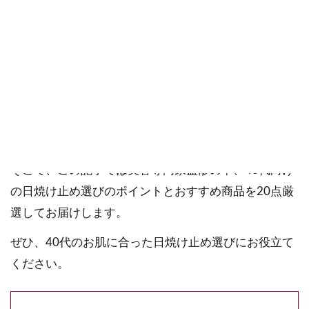
ご購入にあたっては、各商品に記載されている内容・商品説明を
ご確認ください。
当社スタッフ以外の執筆者・監修者は商品選定には関与していま
せん。
日焼け止めは紫外線対策に必須のスキンケアアイテム
ですが、40代を過ぎると肌への優しさやエイジングケ
アも重要になります。
そこで、この記事では美容専門家監修の下、40代向け
の日焼け止め選びのポイントとおすすめ商品を20点厳
選してお届けします。
ぜひ、40代のお肌に合った日焼け止め選びにお役立て
ください。