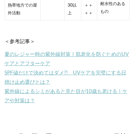
耐水性のある
熱帯地方での屋
30以
＋＋
もの
外活動
上
＋＋
＜参考記事＞
夏のレジャー時の紫外線対策！肌老化を防ぐためのUV
ケアとアフターケア
SPF値だけで決めてはダメ?! UVケアを完璧にする日
焼け止め選びとは？
紫外線によるシミがあると見た目が10歳も老ける！ケ
アや対策は？