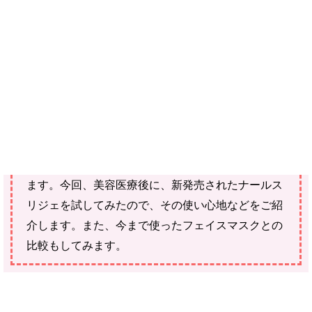
ご購入にあたっては、各商品に記載されている内容・商品説明を
ご確認ください。
当社スタッフ以外の執筆者・監修者は商品選定には関与していま
せん。
美容医療後にヒト幹細胞培養液配合フェイスマスク
「ナールス リジェ パーフェクトマスク」を試して
みました。私は、皮膚科で看護師としても働いてい
ます。今回、美容医療後に、新発売されたナールス
リジェを試してみたので、その使い心地などをご紹
介します。また、今まで使ったフェイスマスクとの
比較もしてみます。