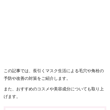
ご確認ください。
当社スタッフ以外の執筆者・監修者は商品選定には関与していま
せん。
新型コロナウイルス感染予防のためのマスク生活が日
常になった今、毛穴や角栓で悩む方が増えています。
長時間のマスク着用が肌の蒸れや乾燥をもたらすこと
が原因です。
この記事では、長引くマスク生活による毛穴や角栓の
予防や改善の対策をご紹介します。
また、おすすめのコスメや美容成分についても取り上
げます。