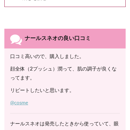
コルビン酸、PCA-Na、カルボキシメチルフェニル
アミノカルボキシプロピルホスホン酸メチル、アス
コルビルリン酸Ｎａ、トコフェリルリン酸Ｎａ、ナ
イアシンミド、パルミチン酸アスコルビルリン酸3
ナールスネオの良い口コミ
Ｎａ、水溶性プロテオグリカン、フェノキシエタノ
ール
口コミ高いので、購入しました。
顔全体（2プッシュ）潤って、肌の調子が良くな
ってます。
リピートしたいと思います。
@cosme
ナールスネオは発売したときから使っていて、眼