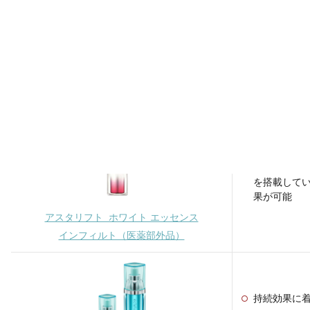
口周りを強
香料・着色
添加なので
ナールスネオ
21種のスタ
独自技術の
を搭載して
果が可能
アスタリフト ホワイト エッセンス
インフィルト（医薬部外品）
持続効果に