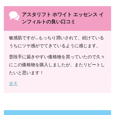
サエキス、水溶性ツボクサエキス、酵母エキス
（3）、マロニエエキス、天然ビタミンE、大豆リ
アスタリフト ホワイト エッセンス イ
ン脂質、濃グリセリン、ジグリセリン、DPG、ベタ
ンフィルトの良い口コミ
イン、POEメチルグルコシド、BG、ペンチレング
リコール、エタノール、トリ（カプリル・カプリン
敏感肌ですが…もっちり潤いされて、続けている
酸）グリセリル、アルカリゲネス産生多糖体、POE
うちにツヤ感がでてきているように感じます。
水添ヒマシ油、オレイン酸ポリグリセリル、ショ糖
普段手に届きやすい価格物を買っていたので久々
脂肪酸エステル、グリセリン、メチルパラベン、フ
にこの価格物を購入しましたが、またリピートし
ェノキシエタノール、香料、粘度調整剤、pH調整
たいと思います！
剤
楽天