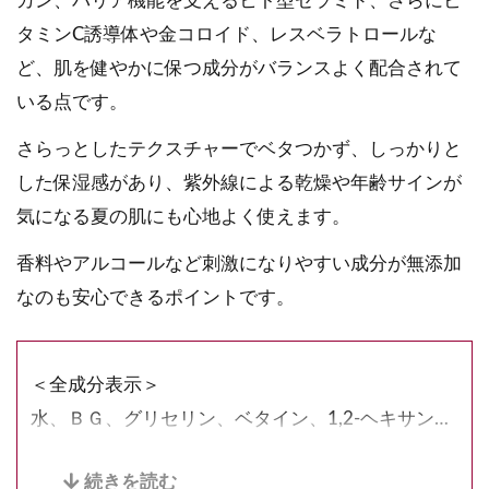
カン、バリア機能を支えるヒト型セラミド、さらにビ
タミンC誘導体や金コロイド、レスベラトロールな
ど、肌を健やかに保つ成分がバランスよく配合されて
いる点です。
さらっとしたテクスチャーでベタつかず、しっかりと
した保湿感があり、紫外線による乾燥や年齢サインが
気になる夏の肌にも心地よく使えます。
香料やアルコールなど刺激になりやすい成分が無添加
なのも安心できるポイントです。
＜全成分表示＞
水、ＢＧ、グリセリン、ベタイン、1,2-ヘキサンジ
オール、ＰＥＧ／ＰＰＧ／ポリブチレングリコール
－8／5／3グリセリン、3-ラウリルグリセリルアス