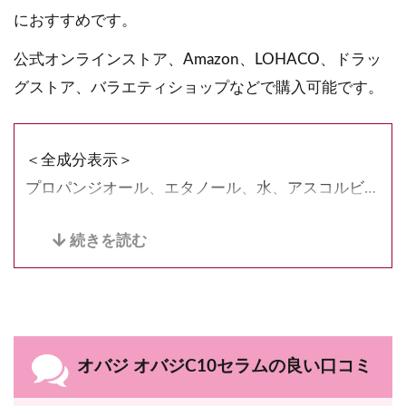
におすすめです。
公式オンラインストア、Amazon、LOHACO、ドラッ
グストア、バラエティショップなどで購入可能です。
＜全成分表示＞
プロパンジオール、エタノール、水、アスコルビン
酸、PG、トコフェロール、3-O-エチルアスコルビ
ン酸、ツボクサエキス、アーチチョーク葉エキス、
酵母エキス、アッケシソウエキス、セリン、グレー
プフルーツ果実エキス、ベタイン、グリセリン、コ
ハク酸ジエトキシエチル、BG、PPG-6デシルテト
ラデセス-30、香料
オバジ オバジC10セラムの良い口コミ