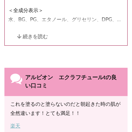
＜全成分表示＞
水、BG、PG、エタノール、グリセリン、DPG、ジ
メチコン、水添レシチン、PCA-Na、アスコルビン
酸Na、アセチルグルタミン酸、アルギニン、エビ
ヅル葉エキス、カワラヨモギ花エキス、シトルリ
ン、セリン、チョウジエキス、テオブロマグランジ
フロルム種子脂、テトラヘキシルデカン酸アスコル
ビル、トコフェロール、ヒアルロン酸Na、ヒスチ
アルビオン エクラフチュールtの良
ジン、ピリドキシンHCl、EDTA-2Na、オリゴペプ
い口コミ
チド-56アミドPEG-75メチルエーテル、オレイン
酸、カプリル酸グリセリル、カルボマー、キサンタ
これを塗るのと塗らないのだと朝起きた時の肌が
ンガム、コレステロール、セラミドNG、セラミド
全然違います！とても満足！！
NP、パルミチン酸、フィトスフィンゴシン、水酸
楽天
化Na、乳酸Na、フェノキシエタノール、香料