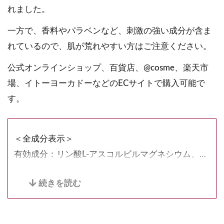
れました。
一方で、香料やパラベンなど、刺激の強い成分が含ま
れているので、肌が荒れやすい方はご注意ください。
公式オンラインショップ、百貨店、@cosme、楽天市
場、イトーヨーカドーなどのECサイトで購入可能で
す。
＜全成分表示＞
有効成分：リン酸L-アスコルビルマグネシウム、グ
リチルリチン酸ジカリウム
その他の成分：コラーゲン・トリペプチド F、水溶
性コラーゲン液、アスタキサンチン液、N-アセチ
ル-L-ヒドロキシプロリン、γ-オリザノール、ツボク