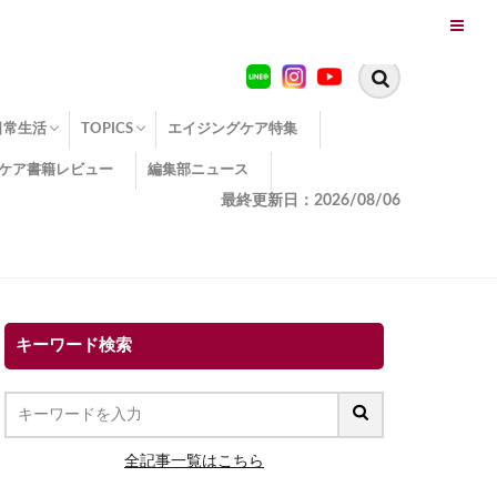
日常生活
TOPICS
エイジングケア特集
ケア書籍レビュー
編集部ニュース
糖化
便秘
エイジングケア TOPICS
コラーゲンサプリの効果
エイジングケアクイズ
季節別のエイジングケア
幸福とエイジングケア
温活でアンチエイジング
イオン導入
エイジングケア3つのポイント
エイジングケアセミナー
エイジングケアトピックス
動画でみるエイジングケア
最終更新日：2026/08/06
キーワード検索
全記事一覧はこちら