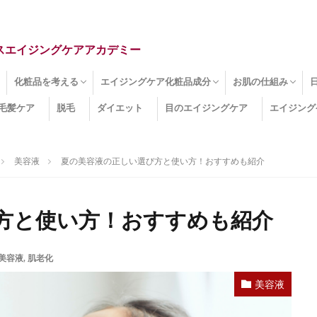
スエイジングケアアカデミー
化粧品を考える
エイジングケア化粧品成分
お肌の仕組み
毛髪ケア
脱毛
ダイエット
目のエイジングケア
エイジング
ドライ肌
クマ
のたるみ
線
メージ
お肌悩み
エイジングケア化粧品
化粧水
美容液
保湿クリーム
酵素洗顔
ハンドクリーム
フェイスマスク
ほうれい線化粧品
コラーゲン化粧品
メイク化粧品
洗顔・クレンジング
オールインワン化粧品
その他の化粧品
エイジングケア化粧品(成分)
セラミド
ネオダーミル
プロテオグリカン
ビタミンC誘導体
コラーゲン
その他の化粧品成分
エイジング
ターンオーバー
皮下組織
表皮
真皮
表皮常在菌
女性ホルモン
その他
美容液
夏の美容液の正しい選び方と使い方！おすすめも紹介
方と使い方！おすすめも紹介
美容液
,
肌老化
美容液