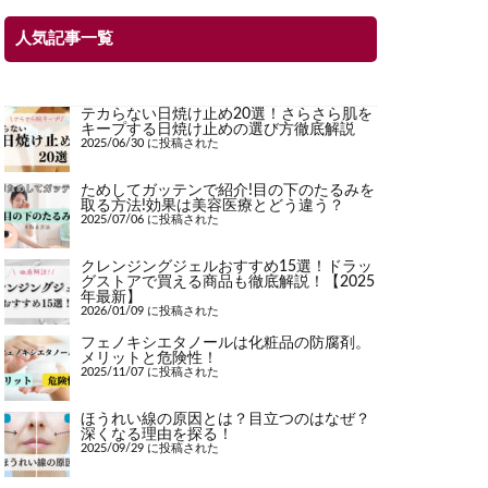
人気記事一覧
テカらない日焼け止め20選！さらさら肌を
キープする日焼け止めの選び方徹底解説
2025/06/30 に投稿された
ためしてガッテンで紹介!目の下のたるみを
取る方法!効果は美容医療とどう違う？
2025/07/06 に投稿された
クレンジングジェルおすすめ15選！ドラッ
グストアで買える商品も徹底解説！【2025
年最新】
2026/01/09 に投稿された
フェノキシエタノールは化粧品の防腐剤。
メリットと危険性！
2025/11/07 に投稿された
ほうれい線の原因とは？目立つのはなぜ？
深くなる理由を探る！
2025/09/29 に投稿された