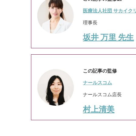
医療法人社団 サカイクリ
理事長
坂井 万里 先生
この記事の監修
ナールスコム
ナールスコム店長
村上清美