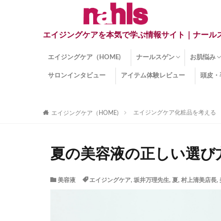
エイジングケアを本気で学ぶ情報サイト｜ナール
エイジングケア（HOME)
ナールスゲン
お肌悩み
サロンインタビュー
アイテム体験レビュー
頭皮・
ナールスゲンとは？
ナールスゲン関連成分
インナー
くすみ
目の下の
しみ
しわ
顔・頭皮
ほうれい
毛穴
手荒れ
乾燥肌
敏感肌
紫外線ダ
薄毛
その他の
エイジングケア化粧品を考える
エイジングケア（HOME)
夏の美容液の正しい選び
美容液
エイジングケア
,
坂井万理先生
,
夏
,
村上清美店長
,