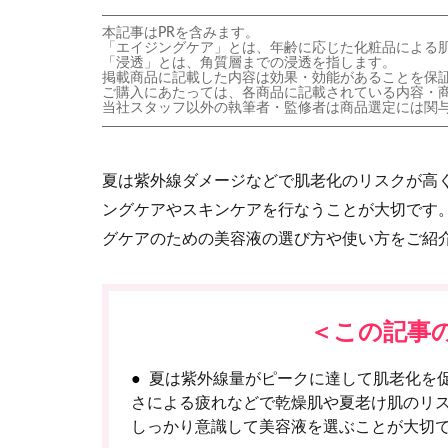
本記事はPRを含みます。
「エイジングケア」とは、年齢に応じた化粧品による
「浸透」とは、角質層までの浸透を指します。
掲載商品に記載した内容は効果・効能があることを保
ご購入にあたっては、各商品に記載されている内容・
当社スタッフ以外の執筆者・監修者は商品選定には関
夏は紫外線ダメージなどで肌老化のリスクが高
ングケアやスキンケアを行なうことが大切です
グケアのための美容液の選び方や使い方をご紹
＜この記事
夏は紫外線量がピークに達して肌老化を
さによる疲れなどで乾燥肌や夏老け肌のリ
しっかり意識して美容液を選ぶことが大切