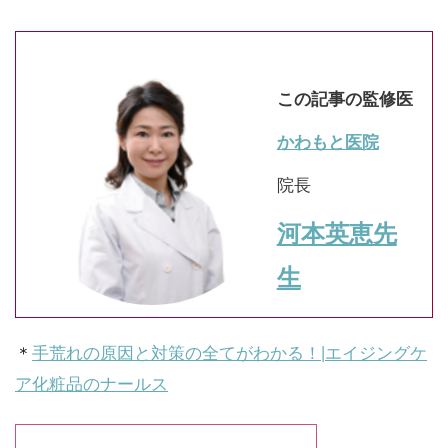
この記事の監修医
かわもと医院
院長
河本英恵先
生
＊
手荒れの原因と対策の全てがわかる！|エイジングケ
ア化粧品のナールス