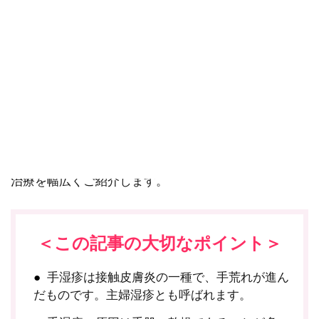
せん。
手湿疹、つまり、ひどい手荒れは、手肌の病気です。
そんな手湿疹は、ハンドクリームなどによるケアだけ
ではなく、医薬品を使ったり、皮膚科などの専門医に
相談することが大切です。この記事では、ひどい手荒
れになりかねない手湿疹の原因や予防、改善の対策や
治療を幅広くご紹介します。
＜この記事の大切なポイント＞
手湿疹は接触皮膚炎の一種で、手荒れが進ん
だものです。主婦湿疹とも呼ばれます。