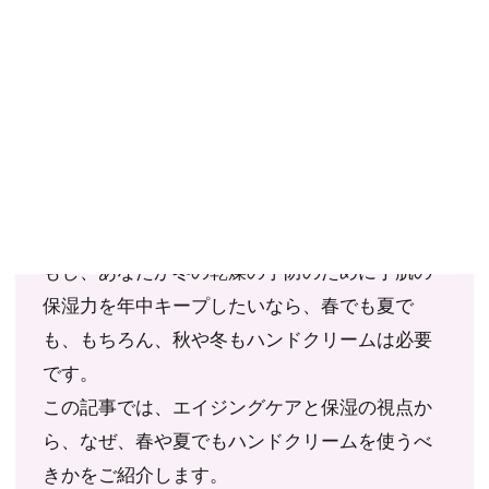
ご確認ください。
当社スタッフ以外の執筆者・監修者は商品選定には関与していま
せん。
あなたは、春や夏にもハンドクリームを使って
いますでしょうか？
それとも冬だけで十分だとお考えでしょうか？
もし、あなたが冬の乾燥の予防のために手肌の
保湿力を年中キープしたいなら、春でも夏で
も、もちろん、秋や冬もハンドクリームは必要
です。
この記事では、エイジングケアと保湿の視点か
ら、なぜ、春や夏でもハンドクリームを使うべ
きかをご紹介します。