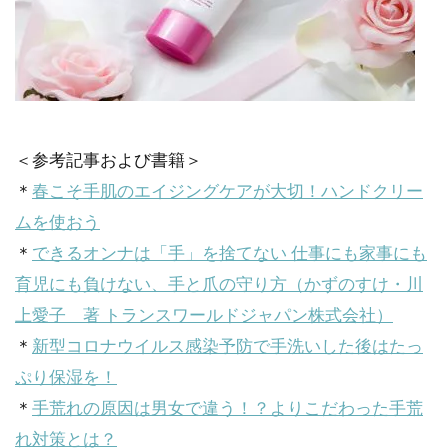
＜参考記事および書籍＞
＊
春こそ手肌のエイジングケアが大切！ハンドクリー
ムを使おう
＊
できるオンナは「手」を捨てない 仕事にも家事にも
育児にも負けない、手と爪の守り方（かずのすけ・川
上愛子 著 トランスワールドジャパン株式会社）
＊
新型コロナウイルス感染予防で手洗いした後はたっ
ぷり保湿を！
＊
手荒れの原因は男女で違う！？よりこだわった手荒
れ対策とは？