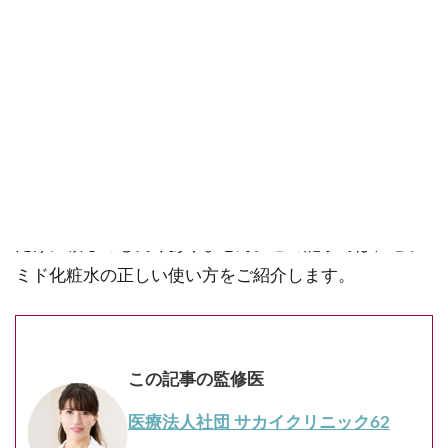
ご確認ください。
当社スタッフ以外の執筆者・監修者は商品選定には関与していま
せん。
セラミド化粧水の正しい使い方で保湿効果とエイジン
グケア効果を高める方法をご紹介します。良いアイテ
ムを選んでも、間違った使い方をしてはスキンケアや
エイジングケアにとってマイナスです。また、化粧水
だけに頼るのも良くありません。この記事では、セラ
ミド化粧水の正しい使い方をご紹介します。
この記事の監修医
医療法人社団 サカイクリニック62