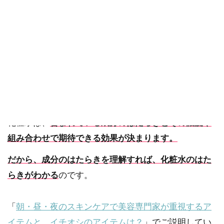
ご確認ください。
当社スタッフ以外の執筆者・監修者は商品選定には関与していま
せん。
あなたは、自分が選んだ化粧水の保湿成分やエイジン
グケア化粧品成分がどんなはたらきや特徴があるのか
ご存知でしょうか？
化粧水は、
含まれている成分のはたらきとその濃度や
組み合わせで期待できる効果が決まります。
だから、成分のはたらきを理解すれば、化粧水のはた
らきがわかる
のです。
「
朝・昼・夜のスキンケアで美容専門家が重視するア
イテムと、イチオシのアイテムは？
」でご説明してい