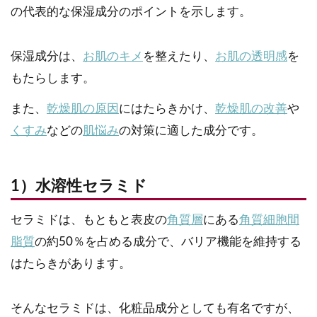
の代表的な保湿成分のポイントを示します。
保湿成分は、
お肌のキメ
を整えたり、
お肌の透明感
を
もたらします。
また、
乾燥肌の原因
にはたらきかけ、
乾燥肌の改善
や
くすみ
などの
肌悩み
の対策に適した成分です。
1）水溶性セラミド
セラミドは、もともと表皮の
角質層
にある
角質細胞間
脂質
の約50％を占める成分で、バリア機能を維持する
はたらきがあります。
そんなセラミドは、化粧品成分としても有名ですが、