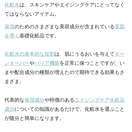
化粧水
は、スキンケアやエイジングケアにとってなく
てはならないアイテム。
保湿
のためのさまざまな美容成分が含まれている
美肌
を導く
基礎化粧品です。
化粧水の基本的な役割
は、肌にうるおいを与えて
ター
ンオーバー
や
バリア機能
を正常に保つことですが、い
まや配合成分の種類が増えたので期待できる効果もさ
まざま。
代表的な
保湿成分
や特徴のある
エイジングケア化粧品
成分
についての知識があるだけで、化粧水を選ぶこと
が随分と簡単になります。