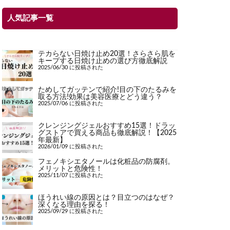
人気記事一覧
テカらない日焼け止め20選！さらさら肌を
キープする日焼け止めの選び方徹底解説
2025/06/30 に投稿された
ためしてガッテンで紹介!目の下のたるみを
取る方法!効果は美容医療とどう違う？
2025/07/06 に投稿された
クレンジングジェルおすすめ15選！ドラッ
グストアで買える商品も徹底解説！【2025
年最新】
2026/01/09 に投稿された
フェノキシエタノールは化粧品の防腐剤。
メリットと危険性！
2025/11/07 に投稿された
ほうれい線の原因とは？目立つのはなぜ？
深くなる理由を探る！
2025/09/29 に投稿された