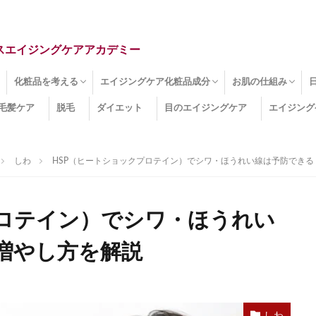
スエイジングケアアカデミー
化粧品を考える
エイジングケア化粧品成分
お肌の仕組み
毛髪ケア
脱毛
ダイエット
目のエイジングケア
エイジング
ドライ肌
クマ
のたるみ
線
メージ
お肌悩み
エイジングケア化粧品
化粧水
美容液
保湿クリーム
酵素洗顔
ハンドクリーム
フェイスマスク
ほうれい線化粧品
コラーゲン化粧品
メイク化粧品
洗顔・クレンジング
オールインワン化粧品
その他の化粧品
エイジングケア化粧品(成分)
セラミド
ネオダーミル
プロテオグリカン
ビタミンC誘導体
コラーゲン
その他の化粧品成分
エイジング
ターンオーバー
皮下組織
表皮
真皮
表皮常在菌
女性ホルモン
その他
しわ
HSP（ヒートショックプロテイン）でシワ・ほうれい線は予防でき
プロテイン）でシワ・ほうれい
増やし方を解説
しわ