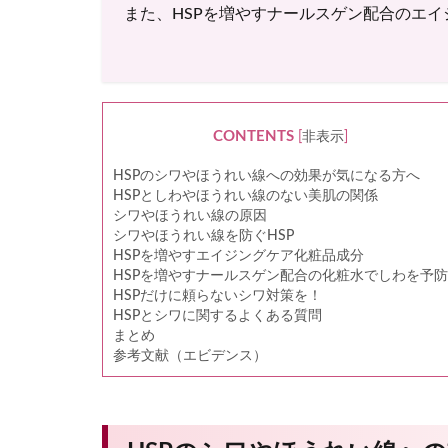
また、HSPを増やすナールスゲン配合のエ
CONTENTS
[
非表示
]
HSPのシワやほうれい線への効果が気になる方へ
HSPとしわやほうれい線のない美肌の関係
シワやほうれい線の原因
シワやほうれい線を防ぐHSP
HSPを増やすエイジングケア化粧品成分
HSPを増やすナールスゲン配合の化粧水でしわを予防
HSPだけに頼らないシワ対策を！
HSPとシワに関するよくある質問
まとめ
参考文献（エビデンス）