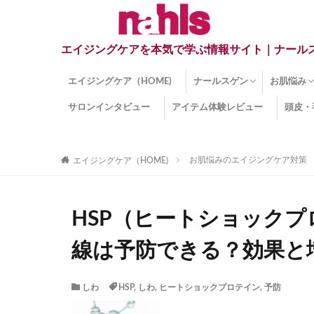
エイジングケアを本気で学ぶ情報サイト｜ナール
エイジングケア（HOME)
ナールスゲン
お肌悩み
サロンインタビュー
アイテム体験レビュー
頭皮・
ナールスゲンとは？
ナールスゲン関連成分
インナー
くすみ
目の下の
しみ
しわ
顔・頭皮
ほうれい
毛穴
手荒れ
乾燥肌
敏感肌
紫外線ダ
薄毛
その他の
お肌悩みのエイジングケア対策
エイジングケア（HOME)
HSP（ヒートショック
線は予防できる？効果と
しわ
HSP
,
しわ
,
ヒートショックプロテイン
,
予防