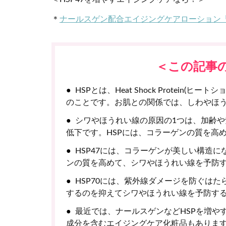
＊
ナールスゲン配合エイジングケアローション
＜この記事
HSPとは、Heat Shock Protei
のことです。お肌との関係では、しわやほ
シワやほうれい線の原因の1つは、加齢
低下です。HSPには、コラーゲンの質を高
HSP47には、コラーゲンが美しい構造
ンの質を高めて、シワやほうれい線を予防
HSP70には、紫外線ダメージを防ぐは
するのを抑えてシワやほうれい線を予防す
最近では、ナールスゲンなどHSPを増や
成分を含むエイジングケア化粧品もありま