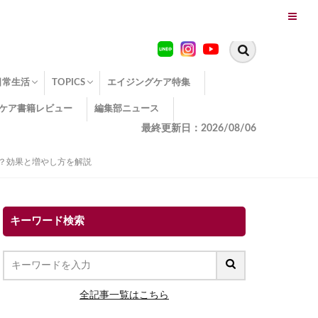
日常生活
TOPICS
エイジングケア特集
ケア書籍レビュー
編集部ニュース
糖化
便秘
エイジングケア TOPICS
コラーゲンサプリの効果
エイジングケアクイズ
季節別のエイジングケア
幸福とエイジングケア
温活でアンチエイジング
イオン導入
エイジングケア3つのポイント
エイジングケアセミナー
エイジングケアトピックス
動画でみるエイジングケア
最終更新日：2026/08/06
る？効果と増やし方を解説
キーワード検索
全記事一覧はこちら