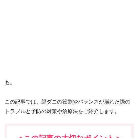
せん。
顔にダニがいることをご存知ですか？
実はこれは、毛穴や皮脂腺に棲んでいる毛包虫で、お
肌に大切な役割があって生息しているのです。
しかし、増えすぎるとニキビなどの原因になること
も。
この記事では、顔ダニの役割やバランスが崩れた際の
トラブルと予防の対策や治療法をご紹介します。