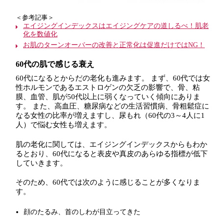
＜参考記事＞
エイジングインデックスはエイジングケアの道しるべ！肌老
化を数値化
お肌のターンオーバーの改善と正常化は促進だけではNG！
60代の肌で感じる衰え
60代になるとからだの老化も進みます。 まず、60代では女
性ホルモンであるエストロゲンの欠乏の影響で、骨、粘
膜、血管、肌が50代以上に弱くなっていく傾向にありま
す。 また、高血圧、糖尿病などの生活習慣病、骨粗鬆症に
なる女性の比率が増えますし、尿もれ（60代の3～4人に1
人）で悩む女性も増えます。
肌の老化に関しては、エイジングインデックスからもわか
るとおり、60代になると表皮や真皮のあらゆる指標が低下
していきます。
そのため、60代では次のように感じることが多くなりま
す。
顔のたるみ、首のしわが目立ってきた