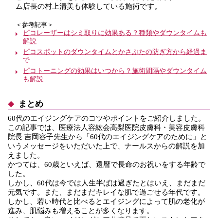
ム店長の村上清美も体験している施術です。
＜参考記事＞
ピコレーザーはシミ取りに効果ある？種類やダウンタイムも
解説
ピコスポットのダウンタイムとかさぶたの防ぎ方から経過ま
で
ピコトーニングの効果はいつから？施術間隔やダウンタイム
も解説
まとめ
60代のエイジングケアのコツやポイントをご紹介しました。
この記事では、医療法人容紘会高梨医院皮膚科・美容皮膚科
院長 吉岡容子先生から「60代のエイジングケアのために」と
いうメッセージをいただいた上で、ナールスからの解説を加
えました。
かつては、60歳といえば、還暦で長命のお祝いをする年齢で
した。
しかし、60代は今では人生半ばは過ぎたとはいえ、まだまだ
元気です。また、まだまだキレイな肌で過ごせる年代です。
しかし、若い時代と比べるとエイジングによって肌の老化が
進み、肌悩みも増えることが多くなります。