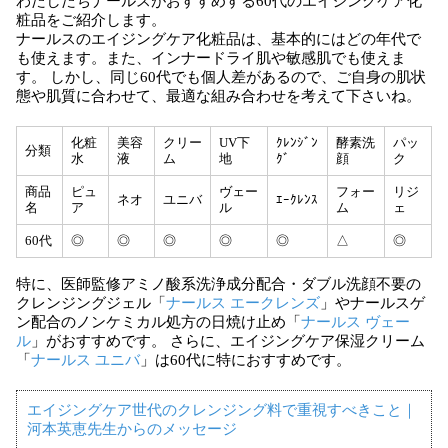
わたしたちナールスがおすすめする60代のエイジングケア化
粧品をご紹介します。
ナールスのエイジングケア化粧品は、基本的にはどの年代で
も使えます。また、インナードライ肌や敏感肌でも使えま
す。 しかし、同じ60代でも個人差があるので、ご自身の肌状
態や肌質に合わせて、最適な組み合わせを考えて下さいね。
化粧
美容
クリー
UV下
ｸﾚﾝｼﾞﾝ
酵素洗
パッ
分類
水
液
ム
地
ｸﾞ
顔
ク
商品
ピュ
ヴェー
フォー
リジ
ネオ
ユニバ
ｴｰｸﾚﾝｽ
名
ア
ル
ム
ェ
60代
◎
◎
◎
◎
◎
△
◎
特に、医師監修アミノ酸系洗浄成分配合・ダブル洗顔不要の
クレンジングジェル「
ナールス エークレンズ
」やナールスゲ
ン配合のノンケミカル処方の日焼け止め「
ナールス ヴェー
ル
」がおすすめです。 さらに、エイジングケア保湿クリーム
「
ナールス ユニバ
」は60代に特におすすめです。
エイジングケア世代のクレンジング料で重視すべきこと｜
河本英恵先生からのメッセージ