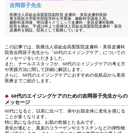
吉岡容子先生
医療法人容紘会高梨医院副院長 皮膚科・美容皮膚科医師
東京医科大学医学部医学科を卒業後、麻酔科学講座入局。
麻酔科退局後、明治通りクリニック皮膚科・美容皮膚科勤務。
院長を務め、平成24年より医療法人容紘会高梨医院皮膚科・美容
皮膚科を開設。院長として勤務しています。
この記事では、医療法人容紘会高梨医院皮膚科・美容皮膚科
院長吉岡容子先生から「60代のエイジングケア」についての
メッセージをいただきました。
また、ナールススタッフが、60代のエイジングケアの考え方
や実践方法に関して詳細に解説します。
さらに、60代のエイジングケアにおすすめの化粧品から美容
医療までご紹介します。
60代のエイジングケアのための吉岡容子先生からの
メッセージ
60代になると、以前に比べて、体やお肌全体に老化を感じる
ことが多くなります。
特に気になるのは、お肌の乾燥とたるみです。
老化が進むと、真皮のコラーゲンやエラスチンなどの弾性物