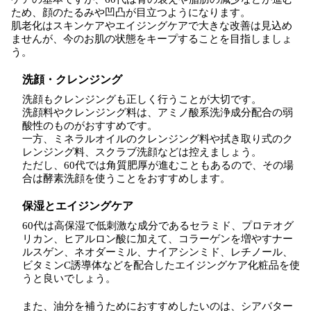
ため、顔のたるみや凹凸が目立つようになります。
肌老化はスキンケアやエイジングケアで大きな改善は見込め
ませんが、今のお肌の状態をキープすることを目指しましょ
う。
洗顔・クレンジング
洗顔もクレンジングも正しく行うことが大切です。
洗顔料やクレンジング料は、アミノ酸系洗浄成分配合の弱
酸性のものがおすすめです。
一方、ミネラルオイルのクレンジング料や拭き取り式のク
レンジング料、スクラブ洗顔などは控えましょう。
ただし、60代では角質肥厚が進むこともあるので、その場
合は酵素洗顔を使うことをおすすめします。
保湿とエイジングケア
60代は高保湿で低刺激な成分であるセラミド、プロテオグ
リカン、ヒアルロン酸に加えて、コラーゲンを増やすナー
ルスゲン、ネオダーミル、ナイアシンミド、レチノール、
ビタミンC誘導体などを配合したエイジングケア化粧品を使
うと良いでしょう。
また、油分を補うためにおすすめしたいのは、シアバター