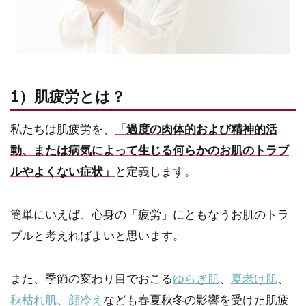
1）肌疲労とは？
私たちは肌疲労を、
「過度の肉体的および精神的活
動、または病気によって生じる何らかのお肌のトラブ
ルやよくない症状」
と定義します。
簡単にいえば、心身の「疲労」にともなうお肌のトラ
ブルと考えればよいと思います。
また、季節の変わり目でおこる
ゆらぎ肌
、
夏老け肌
、
秋枯れ肌
、
顔冷え
なども春夏秋冬の影響を受けた肌疲