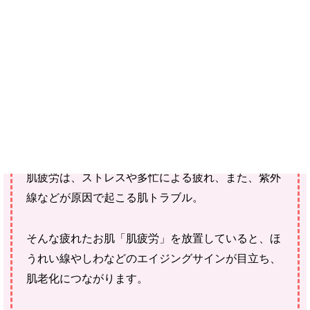
ご確認ください。
当社スタッフ以外の執筆者・監修者は商品選定には関与していま
せん。
あなたは、
「肌疲労」という言葉を聞いたことはあ
るでしょうか？その名のとおり、お肌が疲れている
状態です。
肌疲労は、ストレスや多忙による疲れ、また、紫外
線などが原因で起こる肌トラブル。
そんな疲れたお肌「肌疲労」を放置していると、ほ
うれい線やしわなどのエイジングサインが目立ち、
肌老化につながります。