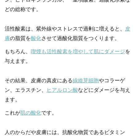
どの総称です。
活性酸素は、紫外線やストレスで過剰に増えると、
皮
膚
の脂質を
酸化
させて過酸化脂質をつくります。
もちろん、
喫煙も活性酸素を増やして肌にダメージ
を
与えます。
その結果、皮膚の真皮にある
線維芽細胞
やコラーゲ
ン、エラスチン、
ヒアルロン酸
などにダメージを与え
ます。
これが
肌の酸化
です。
人のからだや皮膚には、抗酸化物質であるビタミン