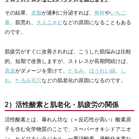
その結果、
皮脂
が過剰に分泌すれば、
角栓
や
いちご
鼻
、肌荒れ、
大人ニキビ
などの原因になることもある
のです。
肌疲労がすぐに改善されれば、こうした肌悩みは比較
的、短期で改善しますが、ストレスが長期間続けば、
真皮
がダメージを受けて、
たるみ
、
ほうれい線
、
し
わ
、
たるみ毛穴
などの肌老化の原因になるのです。
2）活性酸素と肌老化・肌疲労の関係
活性酸素とは、暴れん坊な（＝反応性が高い）酸素原
子を含む化学物質のことで、スーパーオキシドアニオ
ン、ヒドロキシラジカル、一重項酸素、過酸化水素な