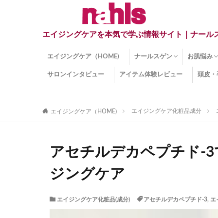
エイジングケアを本気で学ぶ情報サイト｜ナール
エイジングケア（HOME)
ナールスゲン
お肌悩み
サロンインタビュー
アイテム体験レビュー
頭皮・
ナールスゲンとは？
ナールスゲン関連成分
インナー
くすみ
目の下の
しみ
しわ
顔・頭皮
ほうれい
毛穴
手荒れ
乾燥肌
敏感肌
紫外線ダ
薄毛
その他の
エイジングケア化粧品成分
エイジングケア（HOME)
アセチルデカペプチド-
ジングケア
エイジングケア化粧品(成分)
アセチルデカペプチド-3
,
エ