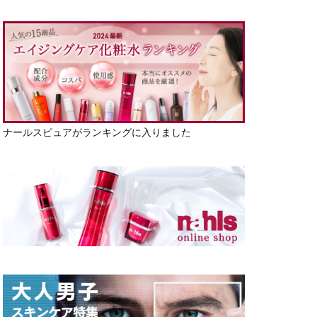
ナールスピュアがランキングに入りました