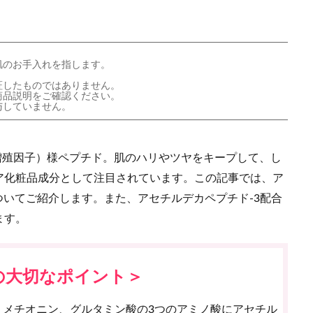
肌のお手入れを指します。
証したものではありません。
商品説明をご確認ください。
与していません。
胞増殖因子）様ペプチド。肌のハリやツヤをキープして、し
ア化粧品成分として注目されています。この記事では、ア
ついてご紹介します。また、アセチルデカペプチド-3配合
ます。
の大切なポイント＞
、メチオニン、グルタミン酸の3つのアミノ酸にアセチル