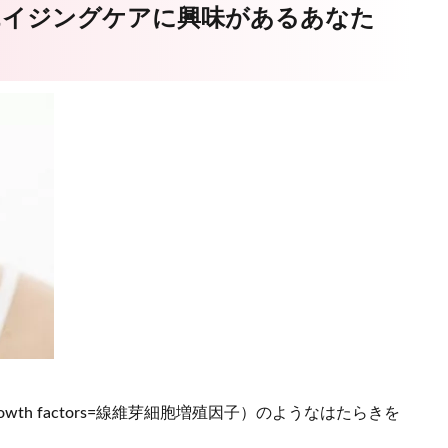
エイジングケアに興味があるあなた
growth factors=線維芽細胞増殖因子）のようなはたらきを