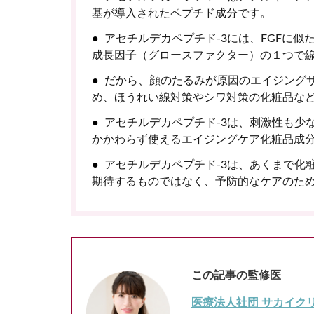
基が導入されたペプチド成分です。
アセチルデカペプチド-3には、FGFに似
成長因子（グロースファクター）の１つで
だから、顔のたるみが原因のエイジング
め、ほうれい線対策やシワ対策の化粧品な
アセチルデカペプチド-3は、刺激性も少
かかわらず使えるエイジングケア化粧品成
アセチルデカペプチド-3は、あくまで化
期待するものではなく、予防的なケアのた
この記事の監修医
医療法人社団 サカイクリ