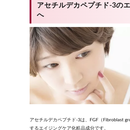
アセチルデカペプチド-3の
へ
アセチルデカペプチド-3は、FGF（Fibroblast 
するエイジングケア化粧品成分です。