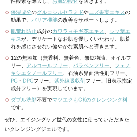
性酸素を除去し、
お肌の酸化
を防ぎます。
保湿成分
の
グルコシルセラミド
や
ユズ果実エキス
の
効果で、
バリア機能
の改善をサポートします。
肌荒れ防止
成分の
カワラヨモギ花エキス
、
シソ葉エ
キス
が、デリケートなお肌を優しくいたわり、肌荒
れを感じさせない健やかな素肌へと導きます。
12の無添加（無香料、無着色、無鉱物油、オイルフ
リー、
アルコールフリー
、
パラベンフリー
、
フェノ
キシエタノールフリー
、石油系界面活性剤フリー、
PG
・
DPG
フリー、
紫外線吸収剤
フリー、旧表示指定
成分フリー）を実現しています。
ダブル洗顔
不要で
マツエクもOKのクレンジング料
です。
ぜひ、エイジングケア世代の女性に使っていただきた
いクレンジングジェルです。