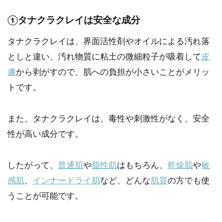
①タナクラクレイは安全な成分
タナクラクレイは、界面活性剤やオイルによる汚れ落
としと違い、汚れ物質に粘土の微細粒子が吸着して
皮
膚
から剥がすので、肌への負担が小さいことがメリッ
トです。
また、タナクラクレイは、毒性や刺激性がなく、安全
性が高い成分です。
したがって、
普通肌
や
脂性肌
はもちろん、
乾燥肌
や
敏
感肌
、
インナードライ肌
など、どんな
肌質
の方でも使
うことが可能です。