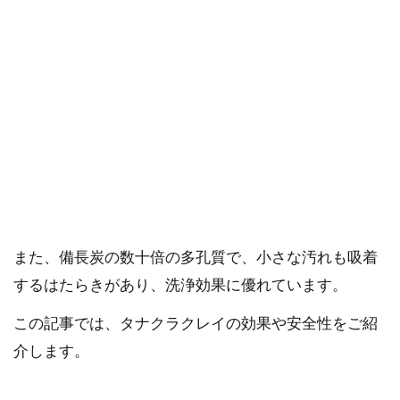
ご確認ください。
当社スタッフ以外の執筆者・監修者は商品選定には関与していま
せん。
タナクラクレイとは、福島県棚倉町で採取される海泥
（クレイ）です。
数千年前から現在に至る海のミネラル成分が濃縮され
ています。
また、備長炭の数十倍の多孔質で、小さな汚れも吸着
するはたらきがあり、洗浄効果に優れています。
この記事では、タナクラクレイの効果や安全性をご紹
介します。