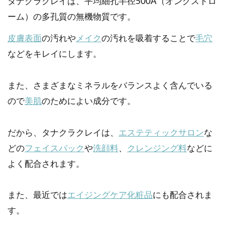
タナクラクレイは、平均細孔半径500Å（オングストロ
ーム）の多孔質の無機物質です。
皮膚表面
の汚れや
メイク
の汚れを吸着することで
毛穴
などをキレイにします。
また、さまざまなミネラルをバランスよく含んでいる
ので
美肌
のためによい成分です。
だから、タナクラクレイは、
エステティックサロン
な
どの
フェイスパック
や
洗顔料
、
クレンジング料
などに
よく配合されます。
また、最近では
エイジングケア化粧品
にも配合されま
す。