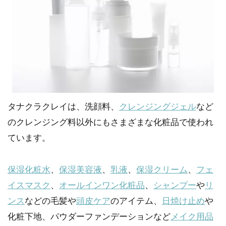
タナクラクレイは、洗顔料、
クレンジングジェル
など
のクレンジング料以外にもさまざまな化粧品で使われ
ています。
保湿化粧水
、
保湿美容液
、
乳液
、
保湿クリーム
、
フェ
イスマスク
、
オールインワン化粧品
、
シャンプー
や
リ
ンス
などの毛髪や
頭皮ケア
のアイテム、
日焼け止め
や
化粧下地、パウダーファンデーションなど
メイク用品