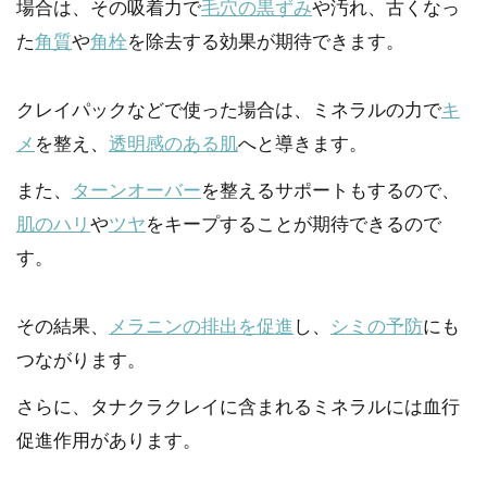
場合は、その吸着力で
毛穴の黒ずみ
や汚れ、古くなっ
た
角質
や
角栓
を除去する効果が期待できます。
クレイパックなどで使った場合は、ミネラルの力で
キ
メ
を整え、
透明感のある肌
へと導きます。
また、
ターンオーバー
を整えるサポートもするので、
肌のハリ
や
ツヤ
をキープすることが期待できるので
す。
その結果、
メラニンの排出を促進
し、
シミの予防
にも
つながります。
さらに、タナクラクレイに含まれるミネラルには血行
促進作用があります。