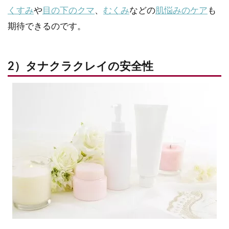
くすみ
や
目の下のクマ
、
むくみ
などの
肌悩みのケア
も
期待できるのです。
2）タナクラクレイの安全性