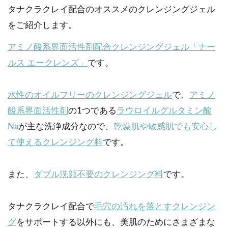
タナクラクレイ配合のオススメのクレンジングジェル
をご紹介します。
アミノ酸系界面活性剤配合クレンジングジェル「ナー
ルス エークレンズ」
です。
水性のオイルフリーのクレンジングジェル
で、
アミノ
酸系界面活性剤
の1つである
ラウロイルグルタミン酸
Na
が主な洗浄成分なので、
乾燥肌や敏感肌でも安心し
て使えるクレンジング料
です。
また、
ダブル洗顔不要のクレンジング料
です。
タナクラクレイ配合で
毛穴の汚れを落とすクレンジン
グ
をサポートする以外にも、美肌のためにさまざまな