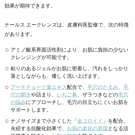
効果が期待できます。
ナールス エークレンズは、皮膚科医監修で、次の特徴
があります。
アミノ酸系界面活性剤により、お肌に負担の少ない
クレンジングが可能です。
粘りのあるジェルがお肌に密着し、汚れをしっかり
落としながらも、優しく洗い上げます。
アーチチョーク葉エキス
配合で、
毛穴のたるみ
、
毛
穴の開き
や詰まり、
いちご鼻
、ザラつきなどの
毛穴
の悩み
にアプローチし、毛穴の目立ちにくいお肌を
サポートします。
ナノサイズまで小さくした「
金コロイド
」を配合。
永続する抗酸化効果で、
お肌の老化の原因
となる活