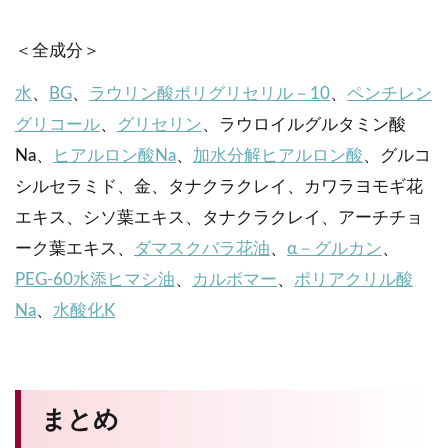
＜全成分＞
水
、
BG
、
ラウリン酸ポリグリセリル－10
、
ペンチレン
グリコール
、
グリセリン
、ラウロイルグルタミン酸
Na、
ヒアルロン酸Na
、
加水分解ヒアルロン酸
、グルコ
シルセラミド、金、タナクラクレイ、カワラヨモギ花
エキス、シソ葉エキス、タナクラクレイ、アーチチョ
ーク葉エキス、
ダマスクバラ花油
、
α－グルカン
、
PEG-60水添ヒマシ油
、
カルボマー
、
ポリアクリル酸
Na
、
水酸化K
まとめ