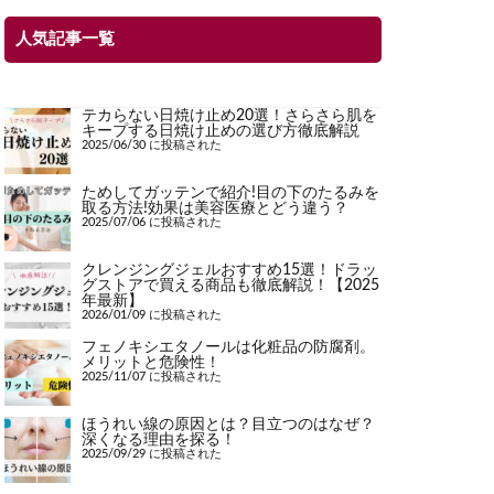
人気記事一覧
テカらない日焼け止め20選！さらさら肌を
キープする日焼け止めの選び方徹底解説
2025/06/30 に投稿された
ためしてガッテンで紹介!目の下のたるみを
取る方法!効果は美容医療とどう違う？
2025/07/06 に投稿された
クレンジングジェルおすすめ15選！ドラッ
グストアで買える商品も徹底解説！【2025
年最新】
2026/01/09 に投稿された
フェノキシエタノールは化粧品の防腐剤。
メリットと危険性！
2025/11/07 に投稿された
ほうれい線の原因とは？目立つのはなぜ？
深くなる理由を探る！
2025/09/29 に投稿された