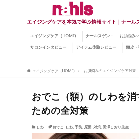
エイジングケアを本気で学ぶ情報サイト｜ナール
エイジングケア（HOME)
ナールスゲン
お肌悩み
サロンインタビュー
アイテム体験レビュー
頭皮・
ナールスゲンとは？
ナールスゲン関連成分
インナー
くすみ
目の下の
しみ
しわ
顔・頭皮
ほうれい
毛穴
手荒れ
乾燥肌
敏感肌
紫外線ダ
薄毛
その他の
お肌悩みのエイジングケア対策
エイジングケア（HOME)
おでこ（額）のしわを消
ための全対策
しわ
おでこ
,
しわ
,
予防
,
原因
,
対策
,
田澤しおり先生