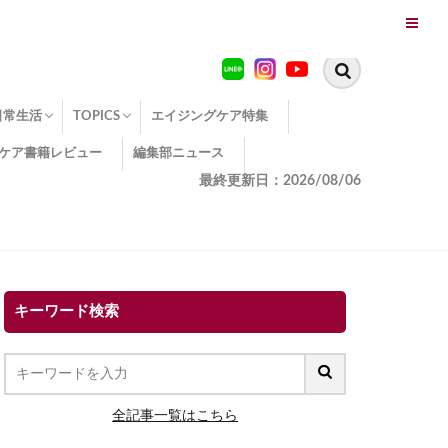
日常生活
TOPICS
エイジングケア特集
ケア書籍レビュー
編集部ニュース
糖化
便秘
エイジングケア TOPICS
コラーゲンサプリの効果
エイジングケアクイズ
季節別のエイジングケア
幸福とエイジングケア
温活でアンチエイジング
イオン導入
エイジングケア3つのポイント
エイジングケアセミナー
エイジングケアトピックス
動画でみるエイジングケア
最終更新日：2026/08/06
キーワード検索
全記事一覧はこちら