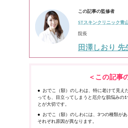
この記事の監修者
STスキンクリニック青
院長
田澤しおり 先
＜この記事
おでこ（額）のしわは、特に老けて見え
っても、目立ってしまうと厄介な肌悩みの1
とが大切です。
おでこ（額）のしわには、3つの種類が
それぞれ原因が異なります。