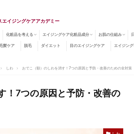
スエイジングケアアカデミー
化粧品を考える
エイジングケア化粧品成分
お肌の仕組み
毛髪ケア
脱毛
ダイエット
目のエイジングケア
エイジング
ドライ肌
クマ
のたるみ
線
メージ
お肌悩み
エイジングケア化粧品
化粧水
美容液
保湿クリーム
酵素洗顔
ハンドクリーム
フェイスマスク
ほうれい線化粧品
コラーゲン化粧品
メイク化粧品
洗顔・クレンジング
オールインワン化粧品
その他の化粧品
エイジングケア化粧品(成分)
セラミド
ネオダーミル
プロテオグリカン
ビタミンC誘導体
コラーゲン
その他の化粧品成分
エイジング
ターンオーバー
皮下組織
表皮
真皮
表皮常在菌
女性ホルモン
その他
しわ
おでこ（額）のしわを消す！7つの原因と予防・改善のための全対策
す！7つの原因と予防・改善の
しわ