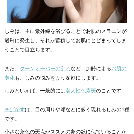
しみは、主に紫外線を浴びることでお肌のメラニンが
過剰に発生し、それが蓄積してお肌にとどまってしま
うことで目立ちます。
また、
ターンオーバーの乱れ
など、加齢による
お肌の
老化
も、しみの悩みをより深刻にします。
しみといえば、一般的には
老人性色素斑
のことです。
そばかす
は、目の周りや頬などに多く現れるしみの1種
です。
小さな茶色の斑点がスズメの卵の殻に似ていることか