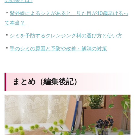
の効果とは?
＊
紫外線によるシミがあると、見た目が10歳老けるっ
て本当？
＊
シミを予防するクレンジング料の選び方と使い方
＊
手のシミの原因と予防や改善・解消の対策
まとめ（編集後記）