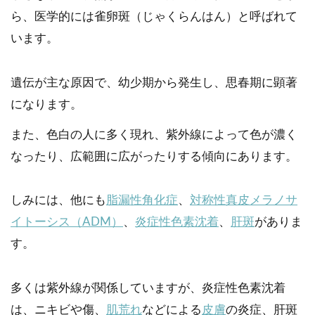
ら、医学的には雀卵斑（じゃくらんはん）と呼ばれて
います。
遺伝が主な原因で、幼少期から発生し、思春期に顕著
になります。
また、色白の人に多く現れ、紫外線によって色が濃く
なったり、広範囲に広がったりする傾向にあります。
しみには、他にも
脂漏性角化症
、
対称性真皮メラノサ
イトーシス（ADM）
、
炎症性色素沈着
、
肝斑
がありま
す。
多くは紫外線が関係していますが、炎症性色素沈着
は、ニキビや傷、
肌荒れ
などによる
皮膚
の炎症、肝斑