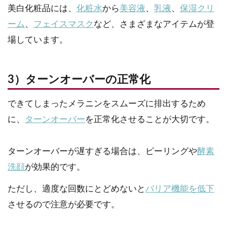
美白化粧品には、
化粧水
から
美容液
、
乳液
、
保湿クリ
ーム
、
フェイスマスク
など、さまざまなアイテムが登
場しています。
3）ターンオーバーの正常化
できてしまったメラニンをスムーズに排出するため
に、
ターンオーバー
を正常化させることが大切です。
ターンオーバーが遅すぎる場合は、ピーリングや
酵素
洗顔
が効果的です。
ただし、適度な回数にとどめないと
バリア機能を低下
させるので注意が必要です。