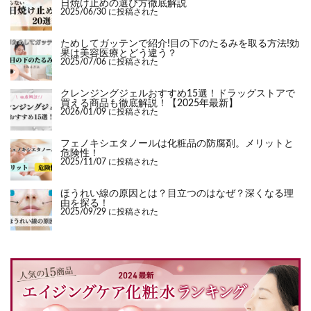
日焼け止めの選び方徹底解説
2025/06/30 に投稿された
ためしてガッテンで紹介!目の下のたるみを取る方法!効
果は美容医療とどう違う？
2025/07/06 に投稿された
クレンジングジェルおすすめ15選！ドラッグストアで
買える商品も徹底解説！【2025年最新】
2026/01/09 に投稿された
フェノキシエタノールは化粧品の防腐剤。メリットと
危険性！
2025/11/07 に投稿された
ほうれい線の原因とは？目立つのはなぜ？深くなる理
由を探る！
2025/09/29 に投稿された