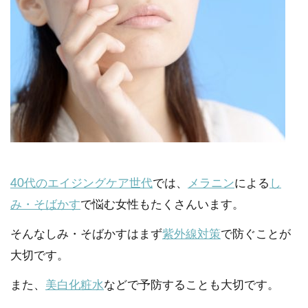
40代のエイジングケア世代
では、
メラニン
による
し
み・そばかす
で悩む女性もたくさんいます。
そんなしみ・そばかすはまず
紫外線対策
で防ぐことが
大切です。
また、
美白化粧水
などで予防することも大切です。