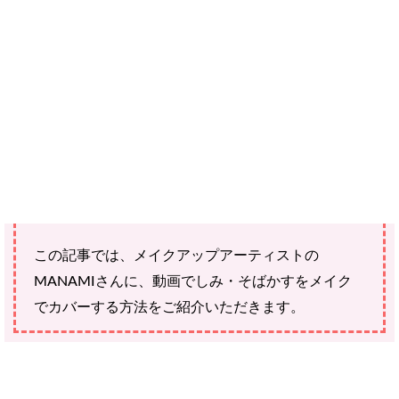
ご確認ください。
当社スタッフ以外の執筆者・監修者は商品選定には関与していま
せん。
40代のしみ・そばかす。スキンケアやエイジングケ
アで消せればいいけどすぐには難しいことも。
そんな時に頼りになるのがメイクですね。
この記事では、メイクアップアーティストの
MANAMIさんに、動画でしみ・そばかすをメイク
でカバーする方法をご紹介いただきます。