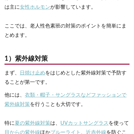
は主に
女性ホルモン
が影響しています。
ここでは、老人性色素班の対策のポイントを簡単にま
とめます。
1）紫外線対策
まず、
日焼け止め
をはじめとした紫外線対策で予防す
ることが第一です。
他には、
衣類・帽子・サングラスなどファッションで
紫外線対策
を行うことも大切です。
特に
夏の紫外線対策
は、
UVカットサングラス
を使って
目からの紫外線
ほか
ブルーライト
、
近赤外線
を防ぐこ