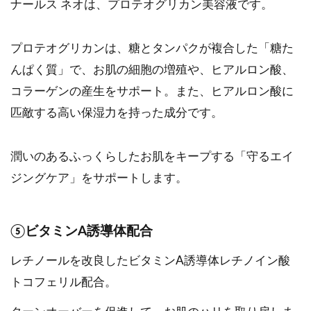
ナールス ネオは、プロテオグリカン美容液です。
プロテオグリカンは、糖とタンパクが複合した「糖た
んぱく質」で、お肌の細胞の増殖や、ヒアルロン酸、
コラーゲンの産生をサポート。また、ヒアルロン酸に
匹敵する高い保湿力を持った成分です。
潤いのあるふっくらしたお肌をキープする「守るエイ
ジングケア」をサポートします。
⑤ビタミンA誘導体配合
レチノールを改良したビタミンA誘導体レチノイン酸
トコフェリル配合。