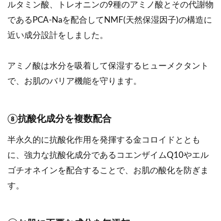
ルタミン酸、トレオニンの9種のアミノ酸とその代謝物
であるPCA-Naを配合してNMF(天然保湿因子)の構造に
近い成分設計をしました。
アミノ酸は水分を吸着して保湿するヒューメクタント
で、お肌のバリア機能を守ります。
⑧抗酸化成分を複数配合
半永久的に抗酸化作用を発揮する金コロイドととも
に、強力な抗酸化成分であるコエンザイムQ10やエル
ゴチオネインを配合することで、お肌の酸化を防ぎま
す。