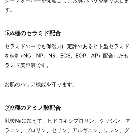
ターンオーバーを促進して、お肌のハリを取り戻しま
す。
⑥6種のセラミド配合
セラミドの中でも保湿力に定評のあるヒト型セラミド
を6種（NG、NP、NS、EOS、EOP、AP）配合したセ
ラミド美容液です。
お肌のバリア機能を守ります。
⑦9種のアミノ酸配合
乳酸Naに加えて、ヒドロキシプロリン、グリシン、ア
ラニン、プロリン、セリン、アルギニン、リシン、グ