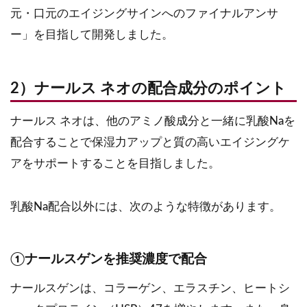
元・口元のエイジングサインへのファイナルアンサ
ー」を目指して開発しました。
2）ナールス ネオの配合成分のポイント
ナールス ネオは、他のアミノ酸成分と一緒に乳酸Naを
配合することで保湿力アップと質の高いエイジングケ
アをサポートすることを目指しました。
乳酸Na配合以外には、次のような特徴があります。
①ナールスゲンを推奨濃度で配合
ナールスゲンは、コラーゲン、エラスチン、ヒートシ