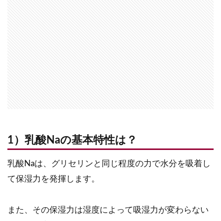
1）乳酸Naの基本特性は？
乳酸Naは、グリセリンと同じ程度の力で水分を吸着し
て保湿力を発揮します。
また、その保湿力は湿度によって吸湿力が変わらない