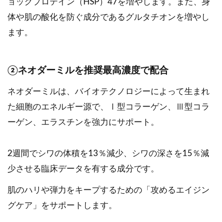
ョックプロテイン（HSP）47を増やします。また、身
体や肌の酸化を防ぐ成分であるグルタチオンを増やし
ます。
②ネオダーミルを推奨最高濃度で配合
ネオダーミルは、バイオテクノロジーによって生まれ
た細胞のエネルギー源で、Ⅰ型コラーゲン、Ⅲ型コラ
ーゲン、エラスチンを強力にサポート。
2週間でシワの体積を13％減少、シワの深さを15％減
少させる臨床データを有する成分です。
肌のハリや弾力をキープするための「攻めるエイジン
グケア」をサポートします。