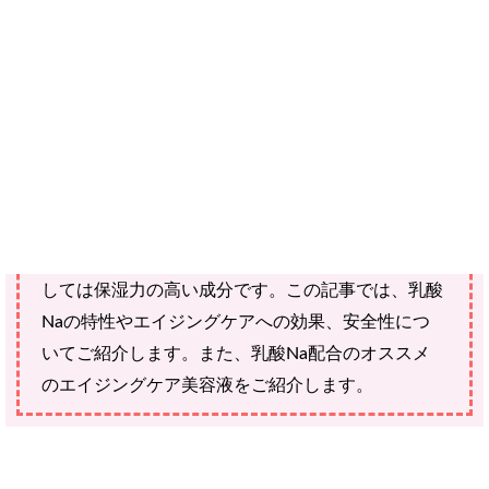
ご購入にあたっては、各商品に記載されている内容・商品説明を
ご確認ください。
当社スタッフ以外の執筆者・監修者は商品選定には関与していま
せん。
乳酸Na(ナトリウム)という化粧品成分をご存知でし
ょうか？乳酸Naは、お肌の表皮の天然保湿因子
（NMF）に含まれています。また、化粧品成分と
しては保湿力の高い成分です。この記事では、乳酸
Naの特性やエイジングケアへの効果、安全性につ
いてご紹介します。また、乳酸Na配合のオススメ
のエイジングケア美容液をご紹介します。