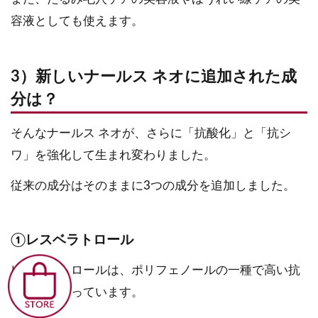
容液としても使えます。
3）新しいナールス ネオに追加された成
分は？
そんなナールス ネオが、さらに「抗酸化」と「抗シ
ワ」を強化して生まれ変わりました。
従来の成分はそのままに3つの成分を追加しました。
①レスベラトロール
レスベラトロールは、ポリフェノールの一種で高い抗
酸化力を持っています。