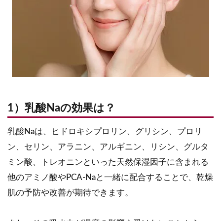
1）乳酸Naの効果は？
乳酸Naは、ヒドロキシプロリン、グリシン、プロリ
ン、セリン、アラニン、アルギニン、リシン、グルタ
ミン酸、トレオニンといった天然保湿因子に含まれる
他のアミノ酸やPCA-Naと一緒に配合することで、乾燥
肌の予防や改善が期待できます。