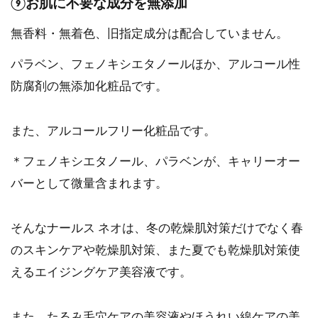
⑨お肌に不要な成分を無添加
無香料・無着色、旧指定成分は配合していません。
パラベン、フェノキシエタノールほか、アルコール性
防腐剤の無添加化粧品です。
また、アルコールフリー化粧品です。
＊フェノキシエタノール、パラベンが、キャリーオー
バーとして微量含まれます。
そんなナールス ネオは、冬の乾燥肌対策だけでなく春
のスキンケアや乾燥肌対策、また夏でも乾燥肌対策使
えるエイジングケア美容液です。
また、たるみ毛穴ケアの美容液やほうれい線ケアの美