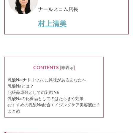
ナールスコム店長
村上清美
CONTENTS
[
非表示
]
乳酸Na(ナトリウム)に興味があるあなたへ
乳酸Naとは？
化粧品成分としての乳酸Na
乳酸Naの化粧品としてのはたらきや効果
おすすめの乳酸Na配合エイジングケア美容液は？
まとめ