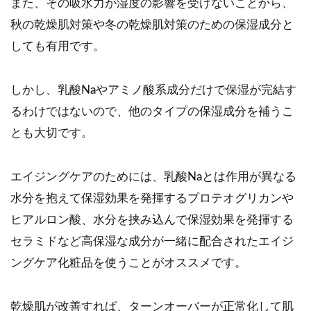
また、その吸水力が湿度の影響を受けないことから、
秋の乾燥肌対策や冬の乾燥肌対策のための保湿成分と
しても有用です。
しかし、乳酸Naやアミノ酸系成分だけで保湿が完結す
るわけではないので、他のタイプの保湿成分を補うこ
とも大切です。
エイジングケアのためには、乳酸Naとは作用が異なる
水分を抱えて保湿効果を発揮するプロテオグリカンや
ヒアルロン酸、水分を挟み込んで保湿効果を発揮する
セラミドなど高保湿な成分が一緒に配合されたエイジ
ングケア化粧品を使うことがオススメです。
乾燥肌が改善すれば、ターンオーバーが正常化して肌