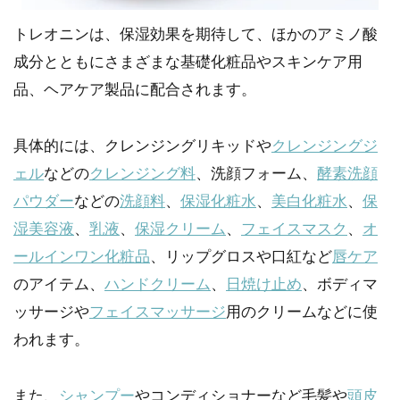
トレオニンは、保湿効果を期待して、ほかのアミノ酸
成分とともにさまざまな基礎化粧品やスキンケア用
品、ヘアケア製品に配合されます。
具体的には、クレンジングリキッドや
クレンジングジ
ェル
などの
クレンジング料
、洗顔フォーム、
酵素洗顔
パウダー
などの
洗顔料
、
保湿化粧水
、
美白化粧水
、
保
湿美容液
、
乳液
、
保湿クリーム
、
フェイスマスク
、
オ
ールインワン化粧品
、リップグロスや口紅など
唇ケア
のアイテム、
ハンドクリーム
、
日焼け止め
、ボディマ
ッサージや
フェイスマッサージ
用のクリームなどに使
われます。
また、
シャンプー
やコンディショナーなど毛髪や
頭皮