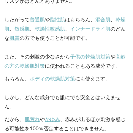
リスクがほとんどありません。
したがって
普通肌
や
脂性肌
はもちろん、
混合肌
、
乾燥
肌
、
敏感肌
、
乾燥性敏感肌
、
インナードライ肌
のどん
な
肌質
の方でも使うことが可能です。
また、その刺激の少なさから
子供の乾燥肌対策
や
高齢
の方の乾燥肌対策
に使われることもある成分です。
もちろん、
ボディの乾燥肌対策
にも使えます。
しかし、どんな成分でも誰にでも安全とはいえませ
ん。
だから、
肌荒れ
や
かゆみ
、赤みが出るほか刺激を感じ
る可能性を100％否定することはできません。