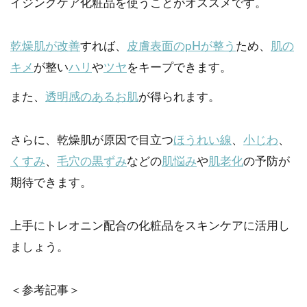
イジングケア化粧品を使うことがオススメです。
乾燥肌が改善
すれば、
皮膚表面のpHが整う
ため、
肌の
キメ
が整い
ハリ
や
ツヤ
をキープできます。
また、
透明感のあるお肌
が得られます。
さらに、乾燥肌が原因で目立つ
ほうれい線
、
小じわ
、
くすみ
、
毛穴の黒ずみ
などの
肌悩み
や
肌老化
の予防が
期待できます。
上手にトレオニン配合の化粧品をスキンケアに活用し
ましょう。
＜参考記事＞