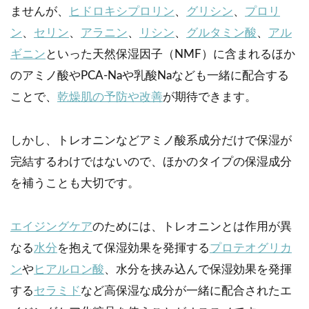
ませんが、
ヒドロキシプロリン
、
グリシン
、
プロリ
ン
、
セリン
、
アラニン
、
リシン
、
グルタミン酸
、
アル
ギニン
といった天然保湿因子（NMF）に含まれるほか
のアミノ酸やPCA-Naや乳酸Naなども一緒に配合する
ことで、
乾燥肌の予防や改善
が期待できます。
しかし、トレオニンなどアミノ酸系成分だけで保湿が
完結するわけではないので、ほかのタイプの保湿成分
を補うことも大切です。
エイジングケア
のためには、トレオニンとは作用が異
なる
水分
を抱えて保湿効果を発揮する
プロテオグリカ
ン
や
ヒアルロン酸
、水分を挟み込んで保湿効果を発揮
する
セラミド
など高保湿な成分が一緒に配合されたエ