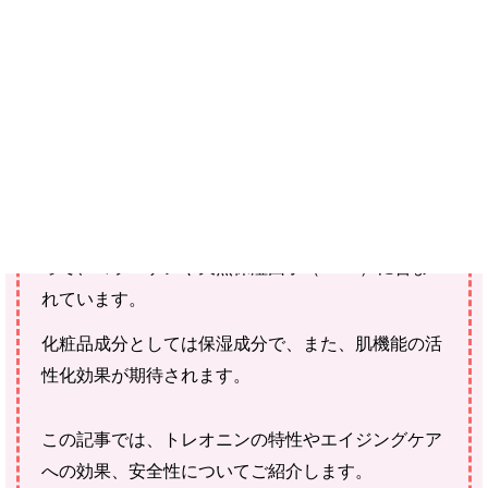
ご確認ください。
当社スタッフ以外の執筆者・監修者は商品選定には関与していま
せん。
トレオニンという化粧品成分をご存知でしょうか？
トレオニンは、必須アミノ酸の1つで、お肌にもあ
って、コラーゲンや天然保湿因子（NMF）に含ま
れています。
化粧品成分としては保湿成分で、また、肌機能の活
性化効果が期待されます。
この記事では、トレオニンの特性やエイジングケア
への効果、安全性についてご紹介します。