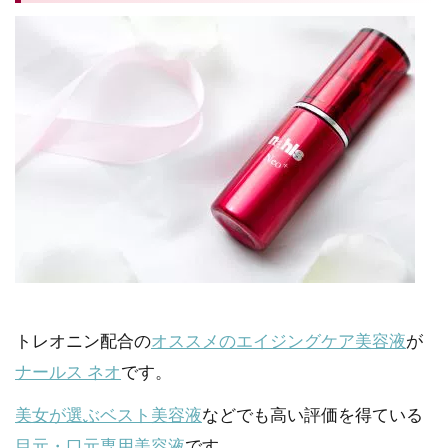
トレオニン配合の
オススメのエイジングケア美容液
が
ナールス ネオ
です。
美女が選ぶベスト美容液
などでも高い評価を得ている
目元・口元専用美容液
です。