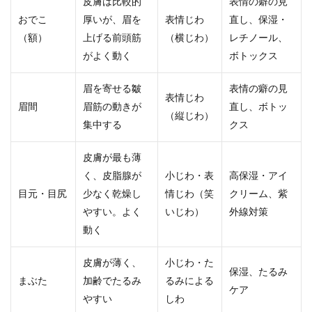
皮膚は比較的
表情の癖の見
おでこ
厚いが、眉を
表情じわ
直し、保湿・
（額）
上げる前頭筋
（横じわ）
レチノール、
がよく動く
ボトックス
眉を寄せる皺
表情の癖の見
表情じわ
眉間
眉筋の動きが
直し、ボトッ
（縦じわ）
集中する
クス
皮膚が最も薄
く、皮脂腺が
小じわ・表
高保湿・アイ
目元・目尻
少なく乾燥し
情じわ（笑
クリーム、紫
やすい。よく
いじわ）
外線対策
動く
皮膚が薄く、
小じわ・た
保湿、たるみ
まぶた
加齢でたるみ
るみによる
ケア
やすい
しわ