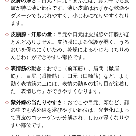
皮膚の厚さ
：目元・口元・まぶたは、顔の中でも皮
膚が特に薄い部位です。薄い皮膚はわずかな乾燥や
ダメージでもよれやすく、小じわになりやすくなり
ます。
皮脂腺・汗腺の量
：目元や口元は皮脂腺や汗腺がほ
とんどありません。皮脂膜による保護が弱く、うる
おいを保ちにくいため、乾燥による小じわ（ちりめ
んじわ）ができやすい部位です。
表情筋の動き
：おでこ（前頭筋）、眉間（皺眉
筋）、目尻（眼輪筋）、口元（口輪筋）など、よく
動く表情筋の上には、表情の動きの折り目が定着し
た「表情じわ」ができやすくなります。
紫外線の当たりやすさ
：おでこや目元、頬など、顔
の中でも紫外線を浴びやすい部位は、光老化によっ
て真皮のコラーゲンが分解され、しわが深くなりや
すい部位です。