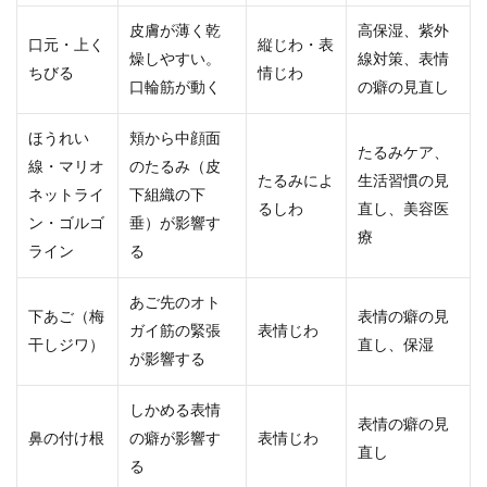
皮膚が薄く乾
高保湿、紫外
口元・上く
縦じわ・表
燥しやすい。
線対策、表情
ちびる
情じわ
口輪筋が動く
の癖の見直し
ほうれい
頬から中顔面
たるみケア、
線・マリオ
のたるみ（皮
たるみによ
生活習慣の見
ネットライ
下組織の下
るしわ
直し、美容医
ン・ゴルゴ
垂）が影響す
療
ライン
る
あご先のオト
下あご（梅
表情の癖の見
ガイ筋の緊張
表情じわ
干しジワ）
直し、保湿
が影響する
しかめる表情
表情の癖の見
鼻の付け根
の癖が影響す
表情じわ
直し
る