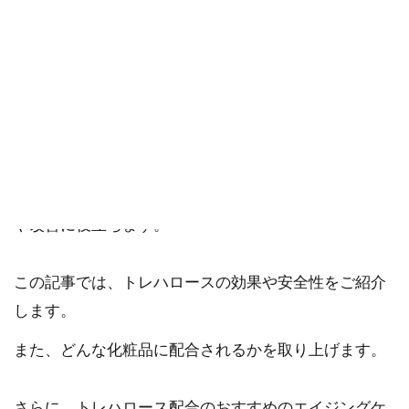
ご購入にあたっては、各商品に記載されている内容・商品説明を
ご確認ください。
当社スタッフ以外の執筆者・監修者は商品選定には関与していま
せん。
トレハロースは、きのこ類や酵母などに含まれている
糖の一種です。
水溶性の保湿成分で、お肌の潤いを保ち乾燥肌の予防
や改善に役立ちます。
この記事では、トレハロースの効果や安全性をご紹介
します。
また、どんな化粧品に配合されるかを取り上げます。
さらに、トレハロース配合のおすすめのエイジングケ