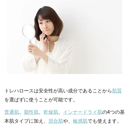
トレハロースは安全性が高い成分であることから
肌質
を選ばずに使うことが可能です。
普通肌
、
脂性肌
、
乾燥肌
、
インナードライ肌
の4つの基
本肌タイプに加え、
混合肌
や、
敏感肌
でも使えます。