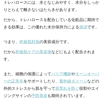
トレハロースには、水となじみやすく、水分をしっか
りとらえて離さないはたらきがあります。
だから、トレハロースを配合している化粧品に期待で
きる効果は、この優れた水分保持力による
保湿
です。
つまり、
乾燥肌対策
の美容成分です。
だから
乾燥肌ケアの美容液
などにもよく配合されま
す。
また、細胞の保護によって
バリア機能
や
ターンオーバ
ーの正常化
をサポートしたり、
紫外線ダメージ
などの
外的ストレスから肌を守って
肌荒れを防ぐ
役割やエイ
ジングサインの
予防美容
も期待されています。