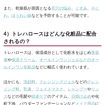
また、乾燥肌が原因となる
毛穴の悩み
、
くすみ
、
小じ
わ
、
ほうれい線
などを予防することが可能です。
4）トレハロースはどんな化粧品に配合
されるの？
トレハロースは、保湿成分として化粧水をはじめ
美容
液
や
保湿クリーム
、
オールインワンジェルなどのオー
ルインワン化粧品
などに幅広く使われています。
ほかにも、
洗顔料
、
クレンジングジェル
などの
クレン
ジング料
、
乳液
、
フェイスマスク
、
シャンプー
や
リン
ス
などの毛髪や
頭皮ケア
のアイテム、
日焼け止め
や化
粧下地、パウダーファンデーションなど
メイク用品
に