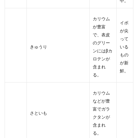
中。
カリウム
イボ
が豊富
が尖
で、表皮
って
のグリー
きゅうり
いる
ンにはβカ
もの
ロテンが
が新
含まれ
鮮。
る。
カリウム
などが豊
富でガラ
さといも
クタンが
含まれ
る。