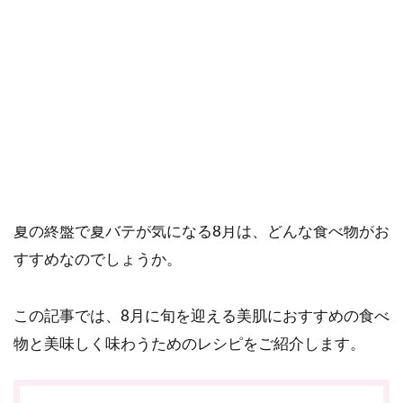
ご確認ください。
当社スタッフ以外の執筆者・監修者は商品選定には関与していま
せん。
8月にオススメの食べ物とレシピをご紹介します。
美肌や健康、アンチエイジングのためには、季節ごと
の栄養バランスのよい食べ物を摂ることが大切です。
夏の終盤で夏バテが気になる8月は、どんな食べ物がお
すすめなのでしょうか。
この記事では、8月に旬を迎える美肌におすすめの食べ
物と美味しく味わうためのレシピをご紹介します。