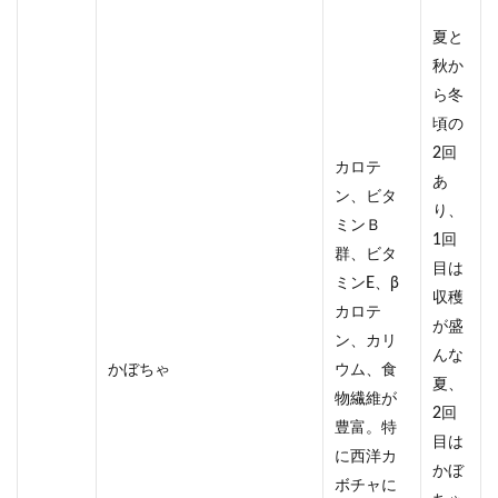
夏と
秋か
ら冬
頃の
2回
カロテ
あ
ン、ビタ
り、
ミンＢ
1回
群、ビタ
目は
ミンE、β
収穫
カロテ
が盛
ン、カリ
んな
かぼちゃ
ウム、食
夏、
物繊維が
2回
豊富。特
目は
に西洋カ
かぼ
ボチャに