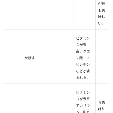
が最
も美
味し
い。
ビタミン
Ｃが豊
富。クエ
かぼす
ン酸、ノ
ビレチン
などが含
まれる。
ビタミン
Ｃが豊富
青実
でカリウ
は8
ム、β-カ