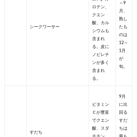
～9
ロテン、
月、
クエン
熟し
酸、カル
シークワーサー
たも
シウムも
のは
含まれ
12～
る。皮に
1月
ノビレチ
が
ンが多く
旬。
含まれ
る。
9月
ビタミン
に出
Ｃが豊富
回る
でクエン
すだ
酸、スダ
ちは
すだち
チチン、
最も