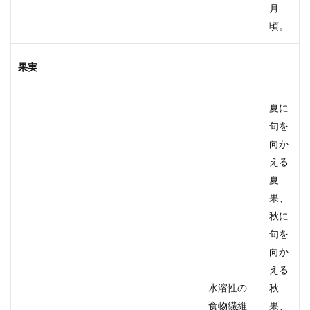
月
頃。
果実
夏に
旬を
向か
える
夏
果、
秋に
旬を
向か
える
水溶性の
秋
食物繊維
果、