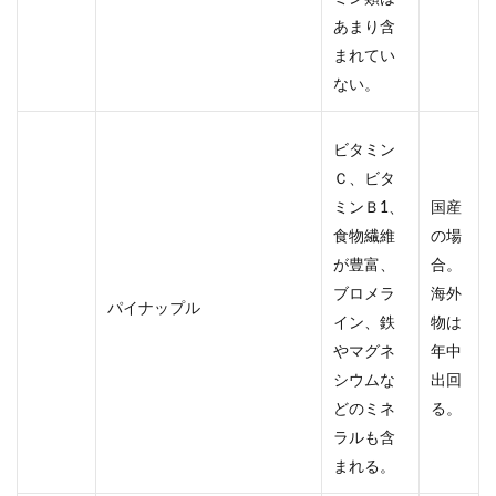
あまり含
まれてい
ない。
ビタミン
Ｃ、ビタ
ミンＢ1、
国産
食物繊維
の場
が豊富、
合。
ブロメラ
海外
パイナップル
イン、鉄
物は
やマグネ
年中
シウムな
出回
どのミネ
る。
ラルも含
まれる。