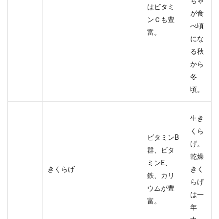
ちゃ
はビタミ
が食
ンＣも豊
べ頃
富。
にな
る秋
から
冬
頃。
生き
くら
ビタミンB
げ。
群、ビタ
乾燥
ミンE、
きくらげ
きく
鉄、カリ
らげ
ウムが豊
は一
富。
年