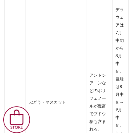
デラ
ウェ
アは
7月
中旬
から
8月
中
旬、
アントシ
巨峰
アニンな
は8
どのポリ
月中
フェノー
ぶどう・マスカット
旬～
ルが豊富
9月
でブドウ
中
糖も含ま
旬、
れる。