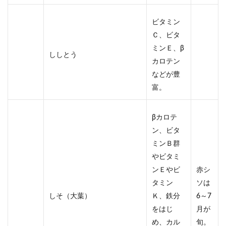
ビタミン
Ｃ、ビタ
ミンＥ、β
ししとう
カロテン
などが豊
富。
βカロテ
ン、ビタ
ミンＢ群
やビタミ
ンＥやビ
赤シ
タミン
ソは
しそ（大葉）
Ｋ、鉄分
6～7
をはじ
月が
め、カル
旬。