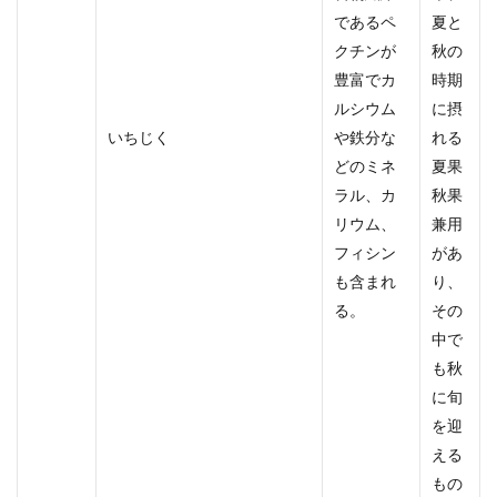
であるペ
夏と
クチンが
秋の
豊富でカ
時期
ルシウム
に摂
いちじく
や鉄分な
れる
どのミネ
夏果
ラル、カ
秋果
リウム、
兼用
フィシン
があ
も含まれ
り、
る。
その
中で
も秋
に旬
を迎
える
もの