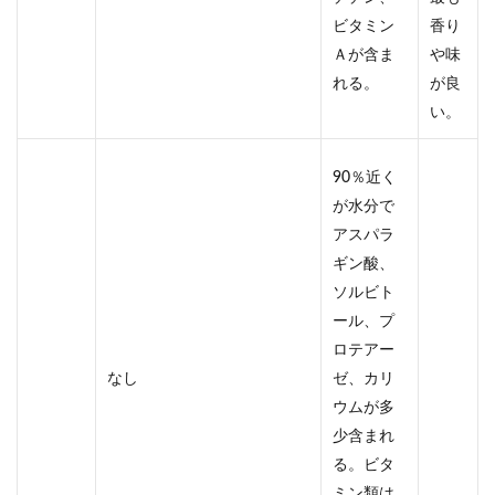
ビタミン
香り
Ａが含ま
や味
れる。
が良
い。
90％近く
が水分で
アスパラ
ギン酸、
ソルビト
ール、プ
ロテアー
なし
ゼ、カリ
ウムが多
少含まれ
る。ビタ
ミン類は