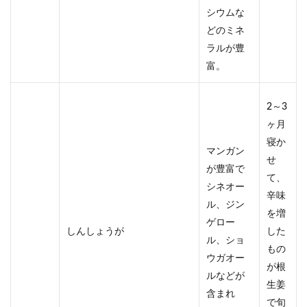
シウムな
どのミネ
ラルが豊
富。
2～3
ヶ月
寝か
マンガン
せ
が豊富で
て、
シネオー
辛味
ル、ジン
を増
ゲロー
しんしょうが
した
ル、ショ
もの
ウガオー
が根
ルなどが
生姜
含まれ
で旬