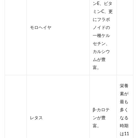
ンE、ビタ
ミンC、更
にフラボ
モロヘイヤ
ノイドの
一種ケル
セチン、
カルシウ
ムが豊
富。
栄養
素が
最も
β-カロテ
多く
レタス
ンが豊
なる
富。
時期
は11