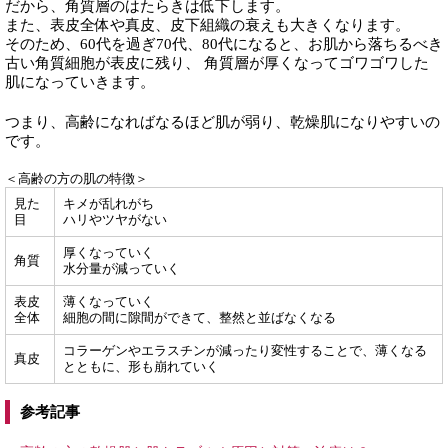
だから、角質層のはたらきは低下します。
また、表皮全体や真皮、皮下組織の衰えも大きくなります。
そのため、60代を過ぎ70代、80代になると、お肌から落ちるべき
古い角質細胞が表皮に残り、 角質層が厚くなってゴワゴワした
肌になっていきます。
つまり、高齢になればなるほど肌が弱り、乾燥肌になりやすいの
です。
＜高齢の方の肌の特徴＞
見た
キメが乱れがち
目
ハリやツヤがない
厚くなっていく
角質
水分量が減っていく
表皮
薄くなっていく
全体
細胞の間に隙間ができて、整然と並ばなくなる
コラーゲンやエラスチンが減ったり変性することで、薄くなる
真皮
とともに、形も崩れていく
参考記事