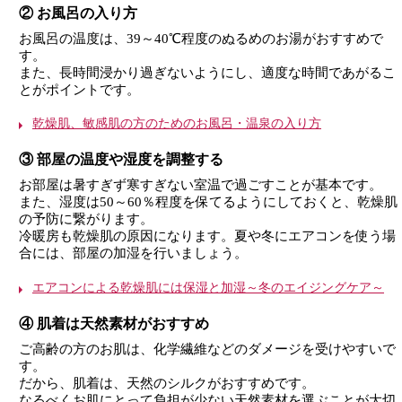
② お風呂の入り方
お風呂の温度は、39～40℃程度のぬるめのお湯がおすすめで
す。
また、長時間浸かり過ぎないようにし、適度な時間であがるこ
とがポイントです。
乾燥肌、敏感肌の方のためのお風呂・温泉の入り方
③ 部屋の温度や湿度を調整する
お部屋は暑すぎず寒すぎない室温で過ごすことが基本です。
また、湿度は50～60％程度を保てるようにしておくと、乾燥肌
の予防に繋がります。
冷暖房も乾燥肌の原因になります。夏や冬にエアコンを使う場
合には、部屋の加湿を行いましょう。
エアコンによる乾燥肌には保湿と加湿～冬のエイジングケア～
④ 肌着は天然素材がおすすめ
ご高齢の方のお肌は、化学繊維などのダメージを受けやすいで
す。
だから、肌着は、天然のシルクがおすすめです。
なるべくお肌にとって負担が少ない天然素材を選ぶことが大切