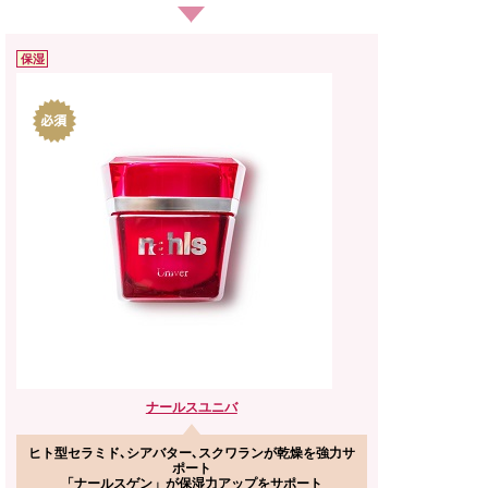
保湿
ナールス
ユニバ
ヒト型セラミド､シアバター､スクワランが乾燥を強力サ
ポート
「ナールスゲン」が保湿力アップをサポート