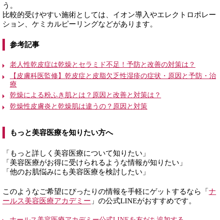
う。
比較的受けやすい施術としては、イオン導入やエレクトロポレー
ション、ケミカルピーリングなどがあります。
参考記事
老人性乾皮症は乾燥とセラミド不足！予防と改善の対策は？
【皮膚科医監修】乾皮症と皮脂欠乏性湿疹の症状・原因と予防・治
療
乾燥による粉ふき肌とは？原因と改善と対策は？
乾燥性皮膚炎と乾燥肌は違うの？原因と対策
もっと美容医療を知りたい方へ
「もっと詳しく美容医療について知りたい」
「美容医療がお得に受けられるような情報が知りたい」
「他のお肌悩みにも美容医療を検討したい」
このようなご希望にぴったりの情報を手軽にゲットするなら「
ナ
ールス美容医療アカデミー
」の公式LINEがおすすめです。
ナールス美容医療アカデミー公式LINEを友だち追加する