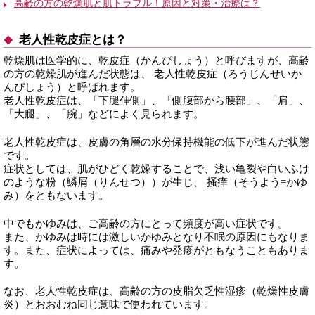
高齢の方の乾燥肌と肌トラブル！原因と対策・治療は？
老人性乾皮症とは？
乾燥肌は医学的に、乾皮症（かんぴしょう）と呼びますが、高齢
の方の乾燥肌が進んだ状態は、 老人性乾皮症（ろうじんせいか
んぴしょう）と呼ばれます。
老人性乾皮症は、「下腿伸側」、「側腹部から腰部」、「肩」、
「大腿」、「腕」などによく見られます。
老人性乾皮症は、皮膚の角層の水分保持機能の低下が進んだ状態
です。
症状としては、肌がひどく乾燥することで、浅い亀裂や白いふけ
のような粉（鱗屑（りんせつ））が生じ、 掻痒（そうよう=かゆ
み）をともないます。
中でもかゆみは、ご高齢の方にとって頻度が高い症状です。
また、かゆみは時には激しいかゆみとなり不眠の原因にもなりま
す。また、症状によっては、痛みや発疹がともなうこともありま
す。
なお、老人性乾皮症は、高齢の方の皮脂欠乏性湿疹（乾燥性皮膚
炎）とおおむね同じ意味で使われています。