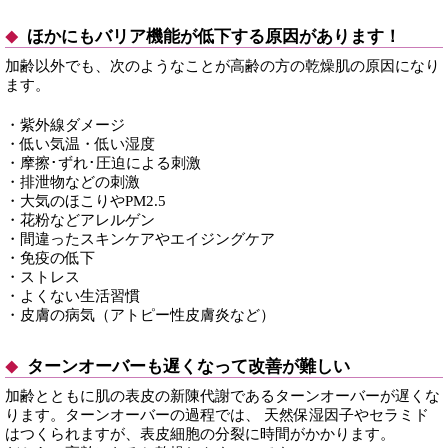
ほかにもバリア機能が低下する原因があります！
加齢以外でも、次のようなことが高齢の方の乾燥肌の原因になり
ます。
・紫外線ダメージ
・低い気温・低い湿度
・摩擦･ずれ･圧迫による刺激
・排泄物などの刺激
・大気のほこりやPM2.5
・花粉などアレルゲン
・間違ったスキンケアやエイジングケア
・免疫の低下
・ストレス
・よくない生活習慣
・皮膚の病気（アトピー性皮膚炎など）
ターンオーバーも遅くなって改善が難しい
加齢とともに肌の表皮の新陳代謝であるターンオーバーが遅くな
ります。ターンオーバーの過程では、 天然保湿因子やセラミド
はつくられますが、表皮細胞の分裂に時間がかかります。